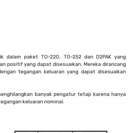
litik dalam paket TO-220, TO-252 dan D2PAK yang
n positif yang dapat disesuaikan. Mereka dirancang
dengan tegangan keluaran yang dapat disesuaikan
menghilangkan banyak pengatur tetap karena hanya
tegangan keluaran nominal.