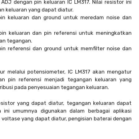
ADJ dengan pin keluaran IC LM317. Nilai resistor ini
n keluaran yang dapat diatur.
a pin keluaran dan ground untuk meredam noise dan
 pin keluaran dan pin referensi untuk meningkatkan
gan tegangan.
pin referensi dan ground untuk memfilter noise dan
tur melalui potensiometer, IC LM317 akan mengatur
an pin referensi menjadi tegangan keluaran yang
ntribusi pada penyesuaian tegangan keluaran.
istor yang dapat diatur, tegangan keluaran dapat
n ini umumnya digunakan dalam berbagai aplikasi
 voltase yang dapat diatur, pengisian baterai dengan