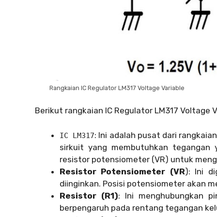
Rangkaian IC Regulator LM317 Voltage Variable
Berikut rangkaian IC Regulator LM317 Voltage V
: Ini adalah pusat dari rangkaia
IC LM317
sirkuit yang membutuhkan tegangan ya
resistor potensiometer (VR) untuk meng
Resistor Potensiometer (VR
): Ini 
diinginkan. Posisi potensiometer akan 
Resistor (R1)
: Ini menghubungkan pin
berpengaruh pada rentang tegangan kelu