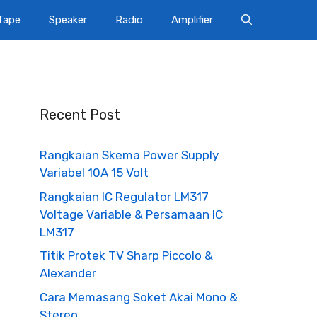
Tape
Speaker
Radio
Amplifier
Recent Post
Rangkaian Skema Power Supply
Variabel 10A 15 Volt
Rangkaian IC Regulator LM317
Voltage Variable & Persamaan IC
LM317
Titik Protek TV Sharp Piccolo &
Alexander
Cara Memasang Soket Akai Mono &
Stereo