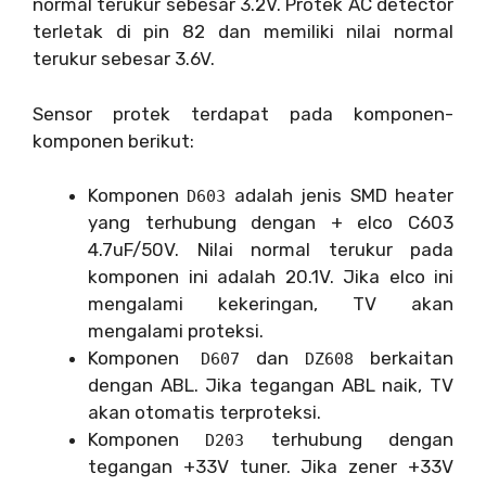
normal terukur sebesar 3.2V. Protek AC detector
terletak di pin 82 dan memiliki nilai normal
terukur sebesar 3.6V.
Sensor protek terdapat pada komponen-
komponen berikut:
Komponen
adalah jenis SMD heater
D603
yang terhubung dengan + elco C603
4.7uF/50V. Nilai normal terukur pada
komponen ini adalah 20.1V. Jika elco ini
mengalami kekeringan, TV akan
mengalami proteksi.
Komponen
dan
berkaitan
D607
DZ608
dengan ABL. Jika tegangan ABL naik, TV
akan otomatis terproteksi.
Komponen
terhubung dengan
D203
tegangan +33V tuner. Jika zener +33V