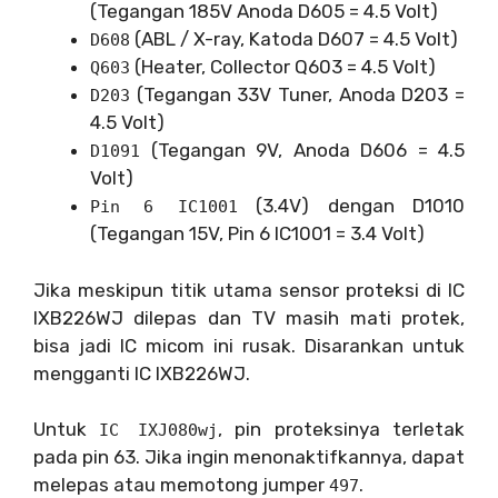
(Tegangan 185V Anoda D605 = 4.5 Volt)
(ABL / X-ray, Katoda D607 = 4.5 Volt)
D608
(Heater, Collector Q603 = 4.5 Volt)
Q603
(Tegangan 33V Tuner, Anoda D203 =
D203
4.5 Volt)
(Tegangan 9V, Anoda D606 = 4.5
D1091
Volt)
(3.4V) dengan D1010
Pin 6 IC1001
(Tegangan 15V, Pin 6 IC1001 = 3.4 Volt)
Jika meskipun titik utama sensor proteksi di IC
IXB226WJ dilepas dan TV masih mati protek,
bisa jadi IC micom ini rusak. Disarankan untuk
mengganti IC IXB226WJ.
Untuk
, pin proteksinya terletak
IC IXJ080wj
pada pin 63. Jika ingin menonaktifkannya, dapat
melepas atau memotong jumper
.
497