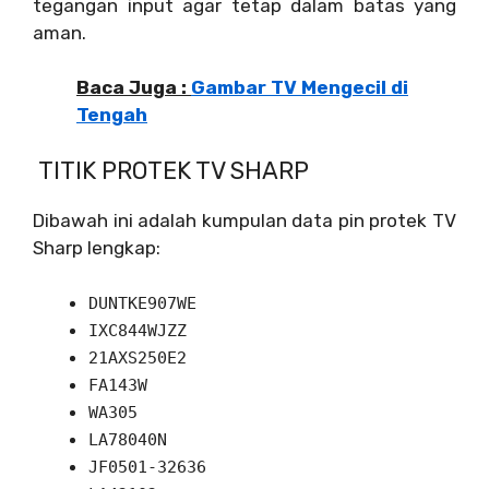
tegangan input agar tetap dalam batas yang
aman.
Baca Juga :
Gambar TV Mengecil di
Tengah
TITIK PROTEK TV SHARP
Dibawah ini adalah kumpulan data pin protek TV
Sharp lengkap:
DUNTKE907WE
IXC844WJZZ
21AXS250E2
FA143W
WA305
LA78040N
JF0501-32636