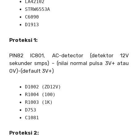
LA42102
STRW6553A
C6090
D1913
Proteksi 1:
PIN82 IC801, AC-detector (detektor 12V
sekunder smps) – (nilai normal pulsa 3V+ atau
0V)-(default 3V+)
D1002 (ZD12V)
R1004 (100)
R1003 (1K)
D753
C1081
Proteksi 2: