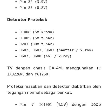
Pin 82 (3.9V)
Pin 83 (0.8V)
Detector Proteksi:
D1008 (5V kroma)
D1005 (5V tuner)
D203 (30V tuner)
D602, D603, Q603 (heatter / x-ray)
D607, D608 (abl / x-ray)
TV dengan chasis GA-4M, menggunakan
IC
dan
IXB226WJ
M61260.
Proteksi masukan dan detektor diaktifkan oleh
tegangan normal sebagai berikut:
(4.5V) dengan D605
Pin 7 IC1001