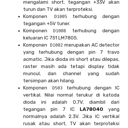
mengalami short, tegangan +33V akan
turun dan TV akan terproteksi.
Komponen
terhubung dengan
D1005
tegangan +5V tuner.
Komponen
terhubung dengan
D1008
keluaran IC 751 LM7805.
Komponen
merupakan AC detector
D1002
yang terhubung dengan pin 7 travo
acmatic. Jika dioda ini short atau dilepas,
raster masih ada tetapi display tidak
muncul, dan channel yang sudah
tersimpan akan hilang.
Komponen
terhubung dengan IC
D503
vertikal. Nilai normal terukur di katoda
dioda ini adalah 0.7V, diambil dari
tegangan pin 7 IC
LA78040
yang
normalnya adalah 2.3V. Jika IC vertikal
rusak atau short, TV akan terproteksi