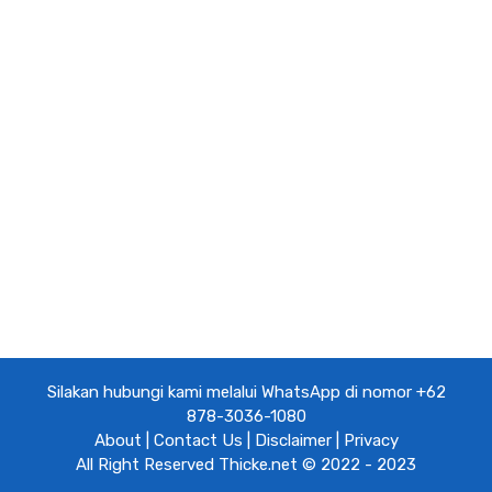
SKEMA PREAMP MIC DYNAMIC 2
TRANSISTOR
Skema preamp mic dynamic merupakan salah
satu perangkat yang berada setelah
microphone dan sebelum tone control atau
amplifier. Rangkaian ini …
Read more
Categories
Mic
Leave a comment
Silakan hubungi kami melalui WhatsApp di nomor +62
878-3036-1080
About
|
Contact Us
|
Disclaimer
|
Privacy
All Right Reserved
Thicke.net
© 2022 - 2023