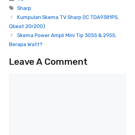
Tags
Sharp
Kumpulan Skema TV Sharp (IC TDA9381PS,
Qbeat 20r200)
Skema Power Ampli Mini Tip 3055 & 2955,
Berapa Watt?
Leave A Comment
Comment