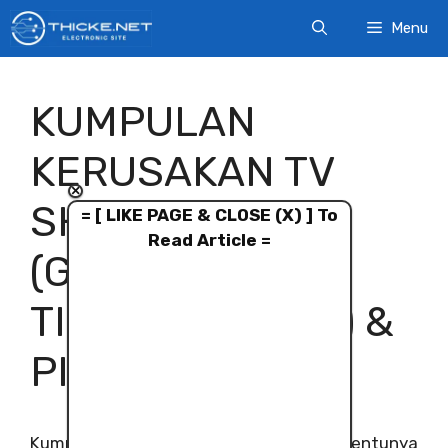
Skip
Menu
to
content
KUMPULAN
KERUSAKAN TV
×
SHARP QBEAT
= [ LIKE PAGE & CLOSE (X) ] To
Read Article =
(GAGAL START /
TIDAK BEKERJA) &
PIN PROTEK
Kumpulan kerusakan
TV Sharp
Qbeat tentunya